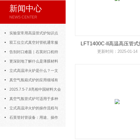
新闻中心
NEWS CENTER
实验室常用高温管式炉知识点
汇总，新手快速上手
双工位立式真空封管机通常服
LFT1400C-II高温高压管
更新时间：2025-01-14
务于对气氛敏感的样品制备
告别封口难题｜石英封口机特
点、操作步骤全拆解，小白也能学
更深刻地了解什么是薄膜材料
会
制备？
立式高温淬火炉是什么？一文
看懂它的基本知识
真空气氛箱式炉的应用领域有
哪些？
2025.7.5-7.8亮相中国材料大会
2025暨新材料科研仪器与设备展
真空气氛管式炉可适用于多种
材料的高温处理
立式高温淬火炉的操作流程与
核心要点解析
石英管封管设备：用途、操作
规则与详细介绍