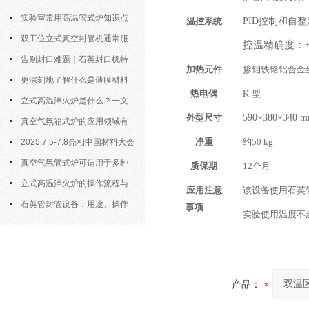
实验室常用高温管式炉知识点
温控系统
PID
控制和自整
汇总，新手快速上手
双工位立式真空封管机通常服
控温精确度：±
务于对气氛敏感的样品制备
告别封口难题｜石英封口机特
加热元件
掺钼铁铬铝合金
点、操作步骤全拆解，小白也能学
更深刻地了解什么是薄膜材料
热电偶
K
型
会
制备？
立式高温淬火炉是什么？一文
外型尺寸
590×380×340 
看懂它的基本知识
真空气氛箱式炉的应用领域有
净重
约50 kg
哪些？
2025.7.5-7.8亮相中国材料大会
2025暨新材料科研仪器与设备展
真空气氛管式炉可适用于多种
质保期
12
个月
材料的高温处理
立式高温淬火炉的操作流程与
应用注意
该设备使用石英
核心要点解析
石英管封管设备：用途、操作
事项
实验使用温度不超
规则与详细介绍
产品：