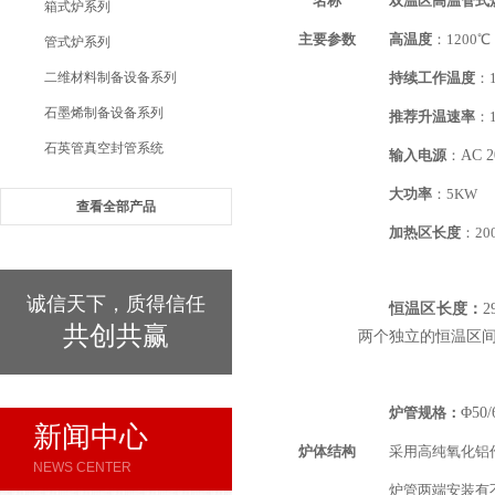
名称
双温区高温管式炉 LF
箱式炉系列
主要参数
高温度
：1200℃
管式炉系列
二维材料制备设备系列
持续工作温度
：1
石墨烯制备设备系列
推荐升温速率
：1
石英管真空封管系统
输入电源
：
AC 2
大功率
：5KW
查看全部产品
加热区长度
：20
诚信天下，质得信任
恒温区长度：
2
共创共赢
两个独立的恒温区
炉管规格：
Φ50
新闻中心
炉体结构
采用高纯氧化铝
NEWS CENTER
炉管两端安装有