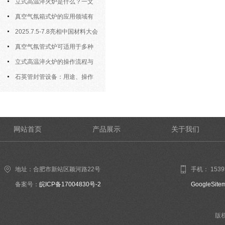
会
制备？
立式高温淬火炉是什么？一文
看懂它的基本知识
真空气氛箱式炉的应用领域有
哪些？
2025.7.5-7.8亮相中国材料大会
2025暨新材料科研仪器与设备展
真空气氛管式炉可适用于多种
材料的高温处理
立式高温淬火炉的操作流程与
核心要点解析
石英管封管设备：用途、操作
规则与详细介绍
网站首页
产品展示
关于我们
地址：合肥市新站区颖河路22号
手机： 1539
备案号：
皖ICP备17004830号-2
GoogleSite
版