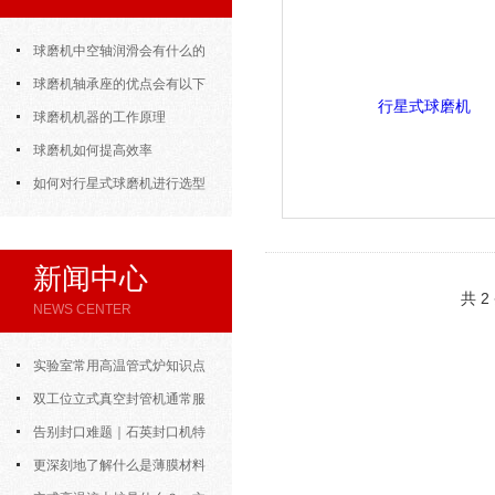
球磨机中空轴润滑会有什么的
解决方法？
球磨机轴承座的优点会有以下
几个方面
球磨机机器的工作原理
球磨机如何提高效率
如何对行星式球磨机进行选型
新闻中心
共 
NEWS CENTER
实验室常用高温管式炉知识点
汇总，新手快速上手
双工位立式真空封管机通常服
务于对气氛敏感的样品制备
告别封口难题｜石英封口机特
点、操作步骤全拆解，小白也能学
更深刻地了解什么是薄膜材料