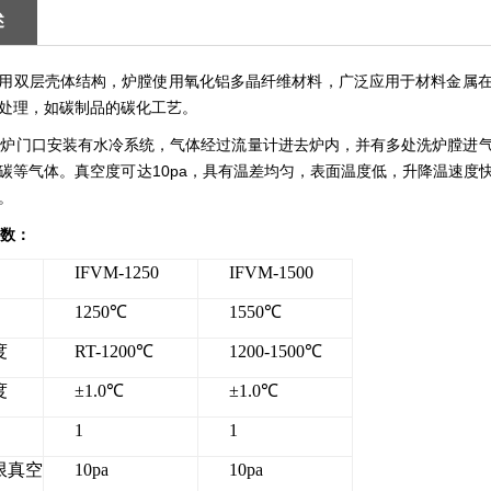
述
用双层壳体结构，炉膛使用氧化铝多晶纤维材料，广泛应用于材料金属
处理，如碳制品的碳化工艺。
：
炉门口安装有水冷系统，气体经过流量计进去炉内，并有多处洗炉膛进
碳等气体。真空度可达
10pa
，具有温差均匀，表面温度低，升降温速度
。
数：
IFVM-1250
IFVM-1500
1250
℃
1550
℃
度
RT-1200
℃
1200-1500
℃
度
±
1.0
℃
±
1.0
℃
1
1
限真空
10pa
10pa