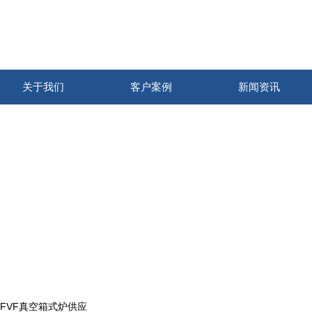
关于我们
客户案例
新闻资讯
品质是生命，服务是宗旨
Quality is life, service is the tenet
 IFVF真空箱式炉供应