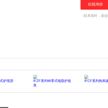
在线询价
（联系我时，请说
箱式炉现货
IFZF系列钟罩式电阻炉批
IFCF系列热风
发