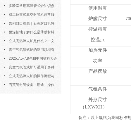
实验室常用高温管式炉知识点
使用温度
汇总，新手快速上手
双工位立式真空封管机通常服
炉膛尺寸
70
务于对气氛敏感的样品制备
告别封口难题｜石英封口机特
控温精度
点、操作步骤全拆解，小白也能学
更深刻地了解什么是薄膜材料
控温点
会
制备？
立式高温淬火炉是什么？一文
看懂它的基本知识
真空气氛箱式炉的应用领域有
加热元件
哪些？
2025.7.5-7.8亮相中国材料大会
功率
2025暨新材料科研仪器与设备展
真空气氛管式炉可适用于多种
产品摆放
材料的高温处理
立式高温淬火炉的操作流程与
核心要点解析
石英管封管设备：用途、操作
气氛条件
规则与详细介绍
外形尺寸
（LXWXH）
备注：以上规格为我司标准