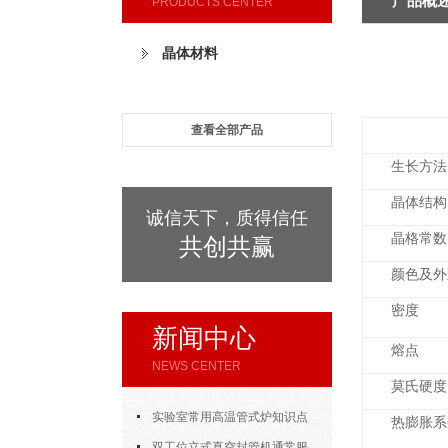
产品概
PRODUCTS CENTER
晶体材料
查看全部产品
生长方法
晶体结构
诚信天下，质得信任
晶格常数
共创共赢
颜色及外
密度
新闻中心
熔点
NEWS CENTER
莫氏硬度
实验室常用高温管式炉知识点
热膨胀系
汇总，新手快速上手
双工位立式真空封管机通常服