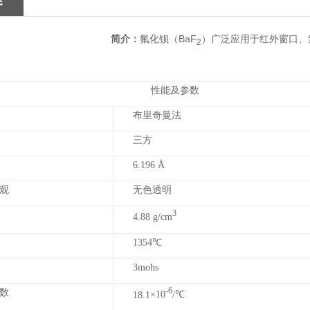
述
简介：
氟化钡（BaF
）广泛应用于红外窗口、
2
性能及参数
布里奇曼法
三方
6.196 Å
观
无色透明
3
4.88 g/cm
1354
℃
3mohs
数
-6
18.1
×10
/℃