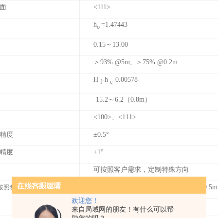
面
<111>
h
=1.47443
o
0.15
～13.00
＞93% @5m; ＞75% @0.2m
H
-h
0.00578
f
c
-15.2
～6.2（0.8m）
<100>
、<111>
精度
±0.5
°
精度
±1
°
可按照客户需求，定制特殊方向
10
×10×0.5mm、10×5×0.5mm、10×2×0.5
按照客户需求，定制特殊尺寸）
欢迎您！
/
来自局域网的朋友！有什么可以帮