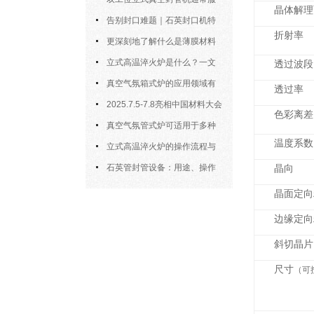
晶体解理
务于对气氛敏感的样品制备
告别封口难题｜石英封口机特
折射率
点、操作步骤全拆解，小白也能学
更深刻地了解什么是薄膜材料
会
制备？
立式高温淬火炉是什么？一文
透过波段
看懂它的基本知识
真空气氛箱式炉的应用领域有
透过率
哪些？
2025.7.5-7.8亮相中国材料大会
色彩离差
2025暨新材料科研仪器与设备展
真空气氛管式炉可适用于多种
温度系数
材料的高温处理
立式高温淬火炉的操作流程与
核心要点解析
石英管封管设备：用途、操作
晶向
规则与详细介绍
晶面定向
边缘定向
斜切晶片
尺寸
（可