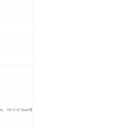
mm、10×5×0.5mm等