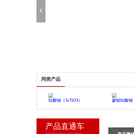
同类产品
钛酸锶（SrTiO3）
掺铌钛酸锶（N
产品直通车