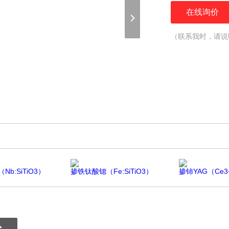
在线询价
（联系我时，请说
b:SiTiO3）
掺铁钛酸锶（Fe:SiTiO3）
掺铈YAG（Ce3