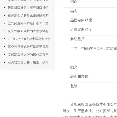
沸点
务于对气氛敏感的样品制备
告别封口难题｜石英封口机特
晶向
点、操作步骤全拆解，小白也能学
更深刻地了解什么是薄膜材料
晶面定向精度
会
制备？
立式高温淬火炉是什么？一文
边缘定向精度
看懂它的基本知识
真空气氛箱式炉的应用领域有
哪些？
2025.7.5-7.8亮相中国材料大会
斜切晶片
2025暨新材料科研仪器与设备展
真空气氛管式炉可适用于多种
尺寸
（可按照客户需求，定制特
材料的高温处理
立式高温淬火炉的操作流程与
核心要点解析
石英管封管设备：用途、操作
抛光
规则与详细介绍
表面粗糙度
包装
合肥康帕因设备技术有限公
研发、生产型企业。公司拥有过