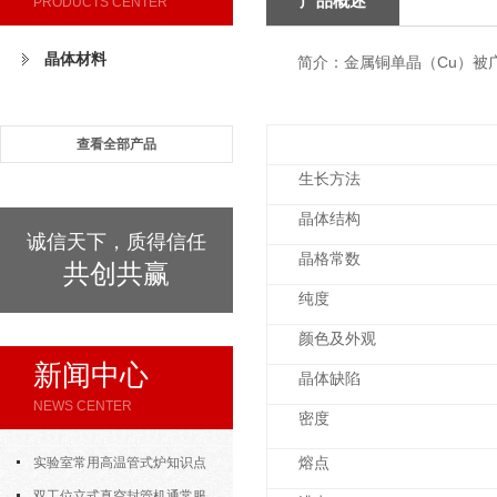
产品概述
PRODUCTS CENTER
晶体材料
简介：金属铜单晶（Cu）被
查看全部产品
生长方法
晶体结构
诚信天下，质得信任
晶格常数
共创共赢
纯度
颜色及外观
新闻中心
晶体缺陷
NEWS CENTER
密度
实验室常用高温管式炉知识点
熔点
汇总，新手快速上手
双工位立式真空封管机通常服