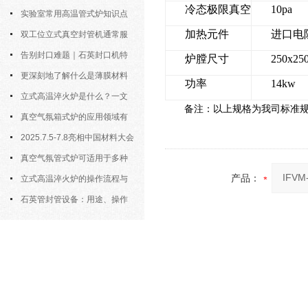
冷态极限真空
10pa
实验室常用高温管式炉知识点
加热元件
进口电
汇总，新手快速上手
双工位立式真空封管机通常服
务于对气氛敏感的样品制备
告别封口难题｜石英封口机特
炉膛尺寸
250x25
点、操作步骤全拆解，小白也能学
更深刻地了解什么是薄膜材料
功率
14kw
会
制备？
立式高温淬火炉是什么？一文
备注：以上规格为我司标准
看懂它的基本知识
真空气氛箱式炉的应用领域有
哪些？
2025.7.5-7.8亮相中国材料大会
2025暨新材料科研仪器与设备展
真空气氛管式炉可适用于多种
产品：
材料的高温处理
立式高温淬火炉的操作流程与
核心要点解析
石英管封管设备：用途、操作
规则与详细介绍