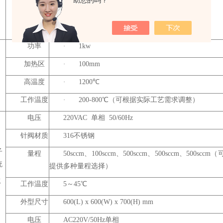
助您的吗？
法兰
·
打开法兰直接卸下卡箍即可，取放样品方便
另配备有可调节高度的法兰支架
功率
·
1kw
加热区
·
100mm
高温度
·
1200℃
工作温度
·
200-800℃（可根据实际工艺需求调整）
电压
220VAC 单相 50/60Hz
针阀材质
316不锈钢
子
量程
50sccm、100sccm、500sccm、500sccm、500sc
统
提供多种量程选择）
Z
工作温度
5～45℃
外型尺寸
600(L) x 600(W) x 700(H) mm
电压
AC220V/50Hz单相