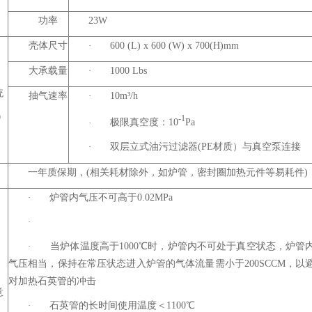
功率
23W
壳体尺寸
·
600 (L) x 600 (W) x 700(H)mm
大承载量
·
1000 Lbs
统
抽气速率
·
10m³/h
0
-1
·
极限真空度：10
Pa
·
双层立式油污过滤器(PE材质）与真空泵连接
一年质保期，(相关耗材除外，如炉管，密封圈加热元件等易耗件)
·
炉管内气压不可高于0.02MPa
·
·
当炉体温度高于1000℃时，炉管内不可处于真空状态，炉管
气压相当，保持在常压状态进入炉管的气体流量需小于200SCCM，以
对加热石英管的冲击
意
·
石英管的长时间使用温度＜1100℃