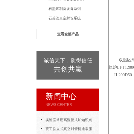
石墨烯制备设备系列
石英管真空封管系统
查看全部产品
诚信天下，质得信任
双温区
共创共赢
轨炉LFT1200
II 200D50
新闻中心
NEWS CENTER
实验室常用高温管式炉知识点
汇总，新手快速上手
双工位立式真空封管机通常服