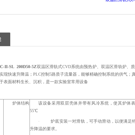
述
C-II-SL 200D50-5Z
双温区滑轨式CVD系统由预热炉、双温区滑轨炉、
实现快速升降温；PLC控制5路质子流量器，能够精确控制系统的供气；
于表面材料生长、沉积，是一款实验室常用设备
炉体结构
该设备采用双层壳体并带有风冷系统，使其炉体
55℃
·
炉底安装一对滑轨，可手动滑动，以便满足
升降温的要求。