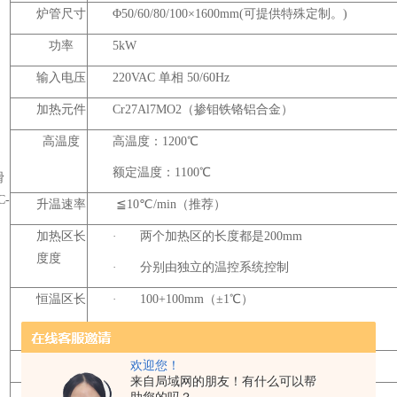
炉管尺寸
Φ50/60/80/100×1600mm(可提供特殊定制。)
功率
5kW
输入电压
220VAC 单相 50/60Hz
加热元件
Cr27Al7MO2（掺钼铁铬铝合金）
高温度
高温度：1200℃
额定温度：1100℃
滑
C-
升温速率
≦10℃/min（推荐）
加热区长
·
两个加热区的长度都是200mm
度度
·
分别由独立的温控系统控制
恒温区长
·
100+100mm（±1℃）
·
可获得较长恒温区间
控温精度
·
±1℃
欢迎您！
来自局域网的朋友！有什么可以帮
快速连接
·
Φ50快结式不锈钢真空法兰