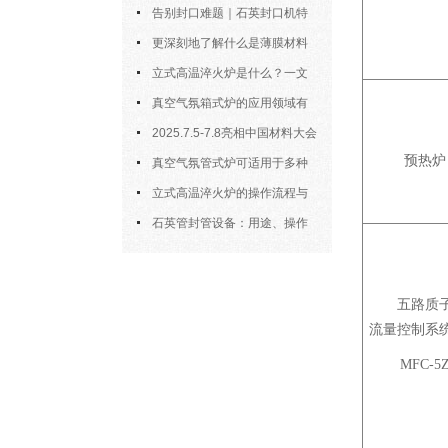
务于对气氛敏感的样品制备
告别封口难题｜石英封口机特
点、操作步骤全拆解，小白也能学
更深刻地了解什么是薄膜材料
会
制备？
立式高温淬火炉是什么？一文
看懂它的基本知识
真空气氛箱式炉的应用领域有
哪些？
2025.7.5-7.8亮相中国材料大会
预热炉
2025暨新材料科研仪器与设备展
真空气氛管式炉可适用于多种
材料的高温处理
立式高温淬火炉的操作流程与
核心要点解析
石英管封管设备：用途、操作
规则与详细介绍
五路质
流量控制系
MFC-5