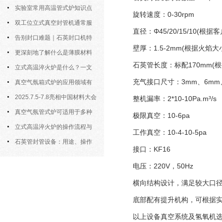
实验室常用高温管式炉知识点
旋转速度：0-30rpm
汇总，新手快速上手
双工位立式真空封管机通常服
直径：Φ45/20/15/10(根据
务于对气氛敏感的样品制备
告别封口难题｜石英封口机特
壁厚：1.5-2mm(根据火焰大
点、操作步骤全拆解，小白也能学
更深刻地了解什么是薄膜材料
石英管长度：标配170mm(根
会
制备？
立式高温淬火炉是什么？一文
充气接口尺寸：3mm、6mm
看懂它的基本知识
真空气氛箱式炉的应用领域有
哪些？
2025.7.5-7.8亮相中国材料大会
整机漏率：2*10-10Pa.m³/s
2025暨新材料科研仪器与设备展
真空气氛管式炉可适用于多种
极限真空：10-6pa
材料的高温处理
立式高温淬火炉的操作流程与
工作真空：10-4-10-5pa
核心要点解析
石英管封管设备：用途、操作
接口：KF16
规则与详细介绍
电压：220V，50Hz
横向结构设计，满足较大口径
底部配有提升机构，可根据实际
以上设备真空系统及氢氧机选