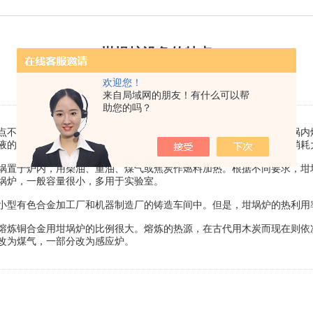
坩埚炉设备的特点
欢迎您！
来源：技术文章 更新时间：2022-10-20 浏览：2313次
来自局域网的朋友！有什么可以帮
助您的吗？
点不太高的有色金属，如铜、铝及其合金等。这种熔炉，合金是在坩埚内
液的温度也较均匀，这是其主要优点。它的缺点是热效率较低，燃料消耗
置于炉内，用柴油、重油、煤气或焦炭作燃料加热。根据不同要求，坩
埚炉，一般容量很小，多用于实验室。
小型有色合金加工厂和机器制造厂的铸造车间中。但是，坩埚炉的热利用
炼铜合金用坩埚炉的比例很大。熔炼的热源，在古代用木炭而现在则依
改为煤气，一部分改为感应炉。