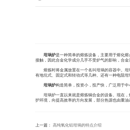
坩埚炉
是一种简单的熔炼设备，主要用于熔化熔
接触，因此合金化学成分几乎不受炉气的影响，合金
熔炼时将金属放置在一个名叫坩埚的容器中。坩埚
有地坑式、固定式和转动式等几种。还有一种电阻坩
坩埚炉
构造简单，投资小，投产快，广泛用于中
坩埚炉一直以来就是熔炼铜合金的设备。现在，熔
护环境，向提高效率的方向发展，部分热源也由重油
上一篇：
高纯氧化铝坩埚的特点介绍