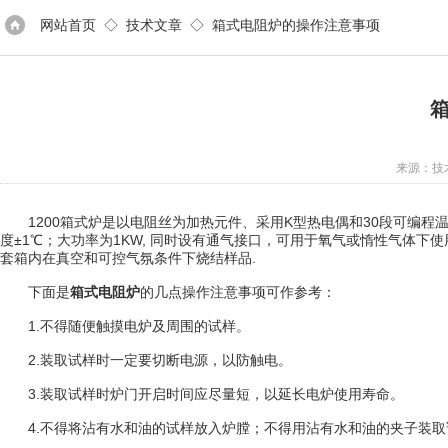
网站首页
◇
技术文章
◇ 箱式电阻炉的操作注意事项
来源：技术
1200箱式炉是以电阻丝为加热元件、采用K型热电偶和30段可编程温
度±1℃；大功率为1KW, 同时设有通气接口，可用于氧气或惰性气体
套箱内在真空和可控气氛条件下烧结样品.
下面是
箱式电阻炉
的几点操作注意事项可作参考：
1.不得随便触摸电炉及周围的试样。
2.装取试样时一定要切断电源，以防触电。
3.装取试样时炉门开启时间应尽量短，以延长电炉使用寿命。
4.不得将沾有水和油的试样放入炉膛；不得用沾有水和油的夹子装取